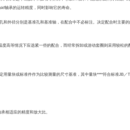
skf轴承的运转精度，同时影响它的寿命。
内孔和外径分别是基准孔和基准轴，在配合中不必标注。决定配合时主要的问
温度高等情况下应选紧一些的配合，而经常拆卸或游动套圈则采用较松的
用量块或标准件作为比较测量的尺寸基准，其中量块****符合标准JB／T1
f轴承相适应的精度和放大比。