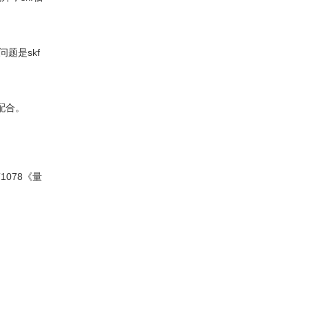
题是skf
配合。
078《量